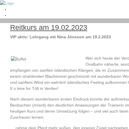
Reitkurs am 19.02.2023
VIP aktiv: Lehrgang mit Nina Jónsson am 19.2.2023
Wer sich heute der Ver
Ovalbahn näherte, wur
empfangen von sanften isländischen Klängen, die im Zusammens
einem strahlenden Blauhimmel geschmückt mit wunderbaren Wo
und sanftem Wind ein wahrlich isländisches Feeling aufkommen l
It´s time for Tölt in Verden!
Nach diesem wunderbaren ersten Eindruck konnte der aufmerk
Beobachter (m/w/d) den deutlichen Anweisungen der Trainerin i
heutigen Kurs und deren Umsetzung folgen – und viel auch beim
Zuschauen lernen:
„…rahme dein Pferd mehr außen, den inneren Zügel nachgeben,