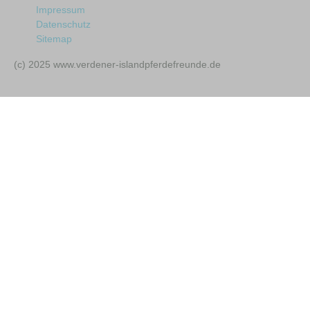
Impressum
Datenschutz
Sitemap
(c) 2025 www.verdener-islandpferdefreunde.de