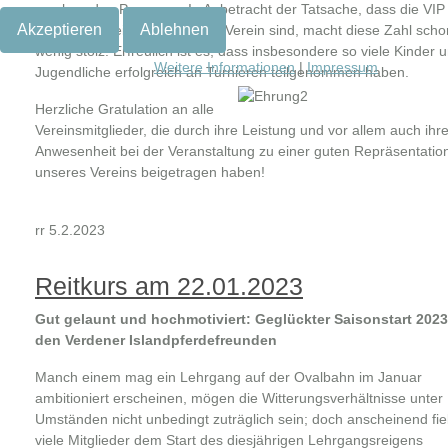
zu ehrenden Personen. In Anbetracht der Tatsache, dass die VIP 
Akzeptieren
Ablehnen
immer noch ein relativ kleiner Verein sind, macht diese Zahl scho
wenig stolz. Erfreulich ist es, dass insbesondere so viele Kinder 
Weitere Informationen
|
Impressum
Jugendliche erfolgreich an Turnieren teilgenommen haben.
Herzliche Gratulation an alle
Vereinsmitglieder, die durch ihre Leistung und vor allem auch ihr
Anwesenheit bei der Veranstaltung zu einer guten Repräsentatio
unseres Vereins beigetragen haben!
rr 5.2.2023
Reitkurs am 22.01.2023
Gut gelaunt und hochmotiviert: Geglückter Saisonstart 2023
den Verdener Islandpferdefreunden
Manch einem mag ein Lehrgang auf der Ovalbahn im Januar
ambitioniert erscheinen, mögen die Witterungsverhältnisse unter
Umständen nicht unbedingt zuträglich sein; doch anscheinend fi
viele Mitglieder dem Start des diesjährigen Lehrgangsreigens