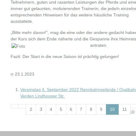
Teilnehmern, guten und rasanten Leistungen der Pferde und eine
immer gut gelaunten, motivierenden Trainerin, die jede/n einzelne
entsprechenden Hinweisen für das weitere häusliche Training
ausstattete.
„Bitte mehr davon!“, mag die eine oder der andere gedacht haben
der Kurs sich dem Ende näherte und die Gespanne ihre Heimrei
antraten.
Fazit: Der Start in die neue Saison ist prächtig gelungen!
rr 23.1.2023
Vereinstag 4. September 2022 Rennbahngelände / Ovalbah
Verden Lindhooper Str.
2
3
4
5
6
7
8
9
10
11
Seite 10