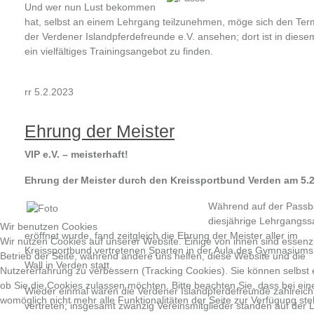
Und wer nun Lust bekommen
hat, selbst an einem Lehrgang teilzunehmen, möge sich den Ter
der Verdener Islandpferdefreunde e.V. ansehen; dort ist in diese
ein vielfältiges Trainingsangebot zu finden.
rr 5.2.2023
Ehrung der Meister
VIP e.V. – meisterhaft!
Ehrung der Meister durch den Kreissportbund Verden am 5.
Während auf der Passb
diesjährige Lehrgangss
Wir benutzen Cookies
eröffnet wurde, fand zeitgleich die Ehrung der Meister aller im
Wir nutzen Cookies auf unserer Website. Einige von ihnen sind essenzi
Kreissportbund vertretenen Sparten in der Aula des Gymnasium
Betrieb der Seite, während andere uns helfen, diese Website und die
Wall in Verden statt.
Nutzererfahrung zu verbessern (Tracking Cookies). Sie können selbst 
ob Sie die Cookies zulassen möchten. Bitte beachten Sie, dass bei ei
Wieder einmal waren die Verdener Islandpferdefreunde zahlreich
womöglich nicht mehr alle Funktionalitäten der Seite zur Verfügung st
vertreten; insgesamt zwanzig Vereinsmitglieder standen auf der L